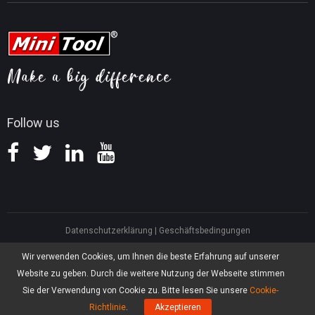
Tipps für Videobearbeitung
MiniTool Kontaktieren
MiniTool Screen Recorder
Tipps für YouTube
FAQ
Tipps für Videokonvertierung
Hilfe
Tipps für Bildschirmaufnahmen
Erstattungsrichtlinie
Wissensdatenbank
Follow us
Datenschutzerklärung
|
Geschäftsbedingungen
North America, Canada, Unit 170 - 422, Richards Street, Vancouver, British
Wir verwenden Cookies, um Ihnen die beste Erfahrung auf unserer
Columbia, V6B 2Z4
Website zu geben. Durch die weitere Nutzung der Webseite stimmen
Asia, Hong Kong, Suite 820,8/F., Ocean Centre, Harbour City, 5 Canton Road,
Tsim Sha Tsui, Kowloon
Sie der Verwendung von Cookie zu. Bitte lesen Sie unsere
Cookie-
®
Copyright ©
2026
MiniTool
Software Limited, Alle Rechte vorbehalten.
Richtlinie
.
Akzeptieren