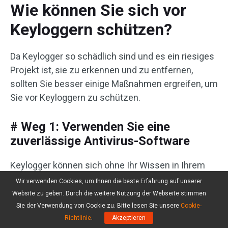
Wie können Sie sich vor
Keyloggern schützen?
Da Keylogger so schädlich sind und es ein riesiges
Projekt ist, sie zu erkennen und zu entfernen,
sollten Sie besser einige Maßnahmen ergreifen, um
Sie vor Keyloggern zu schützen.
# Weg 1: Verwenden Sie eine
zuverlässige Antivirus-Software
Keylogger können sich ohne Ihr Wissen in Ihrem
Computer verstecken, daher sollten Sie die
Wir verwenden Cookies, um Ihnen die beste Erfahrung auf unserer
professionelle Antivirensoftware nutzen, die Ihnen
Website zu geben. Durch die weitere Nutzung der Webseite stimmen
hilft, Malware wie Keylogger zu erkennen. Windows
Sie der Verwendung von Cookie zu. Bitte lesen Sie unsere
Cookie-
Richtlinie
.
Akzeptieren
Defender ist die integrierte Antivirensoftware, die