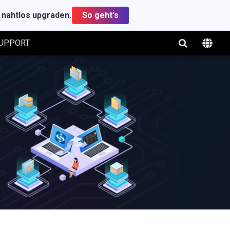
t nahtlos upgraden.
So geht's
UPPORT