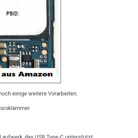
och einige weitere Vorarbeiten:
Büroklammer
Laufwerk, das USB Type-C unterstützt