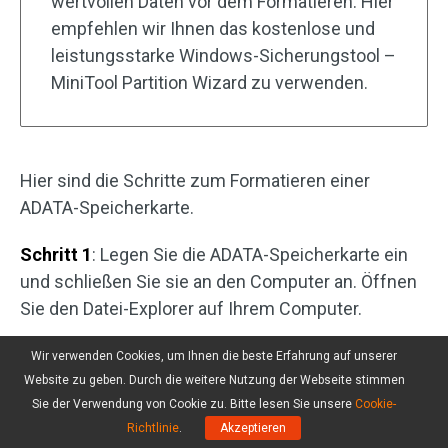
wertvollen Daten vor dem Formatieren. Hier
empfehlen wir Ihnen das kostenlose und
leistungsstarke Windows-Sicherungstool –
MiniTool Partition Wizard zu verwenden.
Hier sind die Schritte zum Formatieren einer
ADATA-Speicherkarte.
Schritt 1
: Legen Sie die ADATA-Speicherkarte ein
und schließen Sie sie an den Computer an. Öffnen
Sie den Datei-Explorer auf Ihrem Computer.
Schritt 2
: Klicken Sie mit der rechten Maustaste
Wir verwenden Cookies, um Ihnen die beste Erfahrung auf unserer
auf die ADATA-Speicherkarte und wählen Sie im
Website zu geben. Durch die weitere Nutzung der Webseite stimmen
Sie der Verwendung von Cookie zu. Bitte lesen Sie unsere
Cookie-
Kontextmenü die Option
Formatieren
aus. Dann
Richtlinie
.
Akzeptieren
wählen Sie im neuen Fenster das Dateisystem, das