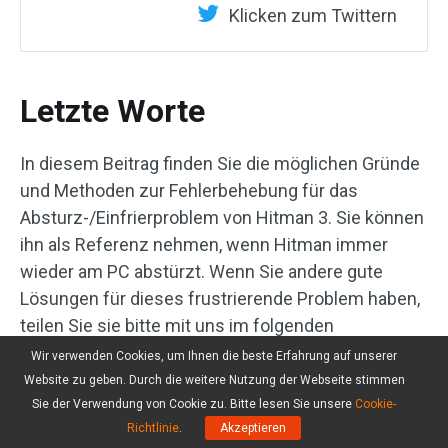
Klicken zum Twittern
Letzte Worte
In diesem Beitrag finden Sie die möglichen Gründe
und Methoden zur Fehlerbehebung für das
Absturz-/Einfrierproblem von Hitman 3. Sie können
ihn als Referenz nehmen, wenn Hitman immer
wieder am PC abstürzt. Wenn Sie andere gute
Lösungen für dieses frustrierende Problem haben,
teilen Sie sie bitte mit uns im folgenden
Kommentarbereich.
Wir verwenden Cookies, um Ihnen die beste Erfahrung auf unserer
Website zu geben. Durch die weitere Nutzung der Webseite stimmen
Wenn Sie Probleme mit MiniTool Partition Wizard
Sie der Verwendung von Cookie zu. Bitte lesen Sie unsere
Cookie-
haben, können Sie uns über
support@minitool.com
Richtlinie
.
Akzeptieren