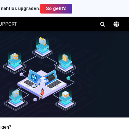
t nahtlos upgraden.
So geht's
UPPORT
nigen?