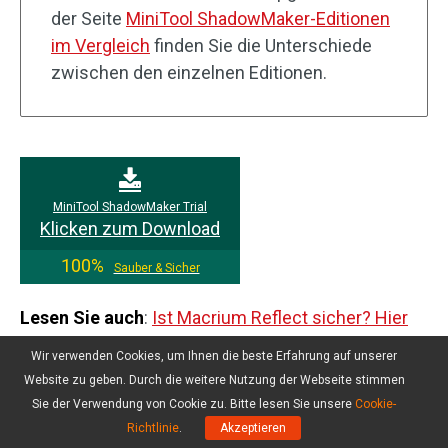
der Seite
MiniTool ShadowMaker-Editionen
im Vergleich
finden Sie die Unterschiede
zwischen den einzelnen Editionen.
MiniTool ShadowMaker Trial
Klicken zum Download
100%
Sauber & Sicher
Lesen Sie auch
:
Ist Macrium Reflect sicher? Hier
sind die Antworten und seine Alternative
Wir verwenden Cookies, um Ihnen die beste Erfahrung auf unserer
Website zu geben. Durch die weitere Nutzung der Webseite stimmen
Sie der Verwendung von Cookie zu. Bitte lesen Sie unsere
Cookie-
Wie behebt man die Meldung „Lesen
Richtlinie
.
Akzeptieren
vom Datenträger nicht möglich –