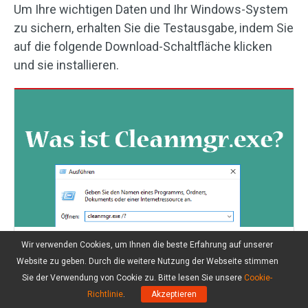
Um Ihre wichtigen Daten und Ihr Windows-System
zu sichern, erhalten Sie die Testausgabe, indem Sie
auf die folgende Download-Schaltfläche klicken
und sie installieren.
Wir verwenden Cookies, um Ihnen die beste Erfahrung auf unserer
Was ist Cleanmgr.exe? Ist es sicher?
Website zu geben. Durch die weitere Nutzung der Webseite stimmen
Wie kann man es benutzen?
Sie der Verwendung von Cookie zu. Bitte lesen Sie unsere
Cookie-
Was ist Cleanmgr exe? Ist es ein Virus oder eine
Richtlinie
.
Akzeptieren
Malware? Wie verwenden Sie ihn, um den