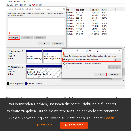
Bitte überprüfen Sie den Fehler nach dem Neustart
Wir verwenden Cookies, um Ihnen die beste Erfahrung auf unserer
Ihres Systems.
Website zu geben. Durch die weitere Nutzung der Webseite stimmen
Sie der Verwendung von Cookie zu. Bitte lesen Sie unsere
Cookie-
Lösung 7: Initialisieren Sie die SSD
Richtlinie
.
Akzeptieren