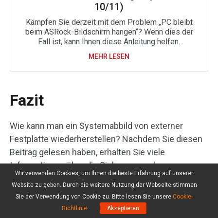
10/11)
Kämpfen Sie derzeit mit dem Problem „PC bleibt
beim ASRock-Bildschirm hängen“? Wenn dies der
Fall ist, kann Ihnen diese Anleitung helfen.
MEHR LESEN
Fazit
Wie kann man ein Systemabbild von externer
Festplatte wiederherstellen? Nachdem Sie diesen
Beitrag gelesen haben, erhalten Sie viele
Informationen über die Sicherung und
Wir verwenden Cookies, um Ihnen die beste Erfahrung auf unserer
Wiederherstellung vom System-Image mit MiniTool
Website zu geben. Durch die weitere Nutzung der Webseite stimmen
ShadowMaker und Sichern und Wiederherstellen.
Sie der Verwendung von Cookie zu. Bitte lesen Sie unsere
Cookie-
Wählen Sie einfach einen geeigneten Weg aus, um
Richtlinie
.
Akzeptieren
Ihr Windows-System zu sichern und
eine