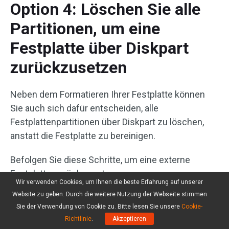
Option 4: Löschen Sie alle
Partitionen, um eine
Festplatte über Diskpart
zurückzusetzen
Neben dem Formatieren Ihrer Festplatte können
Sie auch sich dafür entscheiden, alle
Festplattenpartitionen über Diskpart zu löschen,
anstatt die Festplatte zu bereinigen.
Befolgen Sie diese Schritte, um eine externe
Festplatte zurückzusetzen:
Wir verwenden Cookies, um Ihnen die beste Erfahrung auf unserer
Website zu geben. Durch die weitere Nutzung der Webseite stimmen
Schritt 1. Öffnen Sie die Eingabeaufforderung mit
Sie der Verwendung von Cookie zu. Bitte lesen Sie unsere
Cookie-
Administratorrechten.
Richtlinie
.
Akzeptieren