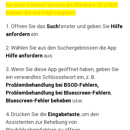
Bei einer höheren Version als Windows 10 v1809
können Sie wie folgt vorgehen
:
1. Öffnen Sie das
Such
fenster und geben Sie
Hilfe
anfordern
ein.
2. Wählen Sie aus den Suchergebnissen die App
Hilfe anfordern
aus.
3. Wenn Sie diese App geöffnet haben, geben Sie
ein verwandtes Schlüsselwort ein, z. B.
Problembehandlung bei
BSOD-Fehlern,
Problembehandlung bei Bluescreen-Fehlern
,
Bluescreen-Fehler beheben
usw.
4. Drücken Sie die
Eingabetaste
, um den
Assistenten zur Behebung von
Blaubildschirmfehlern zu öffnen.