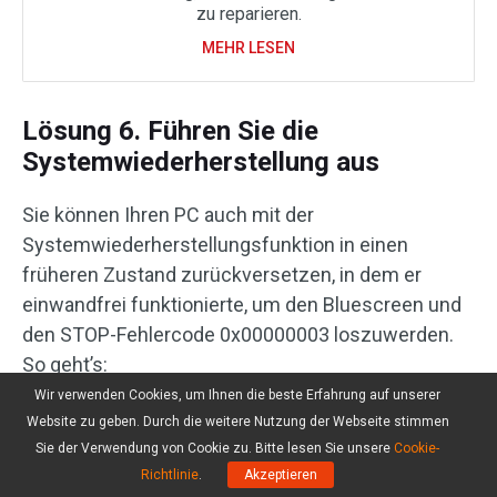
zu reparieren.
MEHR LESEN
Lösung 6. Führen Sie die
Systemwiederherstellung aus
Sie können Ihren PC auch mit der
Systemwiederherstellungsfunktion in einen
früheren Zustand zurückversetzen, in dem er
einwandfrei funktionierte, um den Bluescreen und
den STOP-Fehlercode 0x00000003 loszuwerden.
So geht’s:
Wir verwenden Cookies, um Ihnen die beste Erfahrung auf unserer
1. Wiederholen Sie die ersten vier Schritte der
Website zu geben. Durch die weitere Nutzung der Webseite stimmen
Lösung 1, um auf den Bildschirm
Erweiterte
Sie der Verwendung von Cookie zu. Bitte lesen Sie unsere
Cookie-
Optionen
zuzugreifen.
Richtlinie
.
Akzeptieren