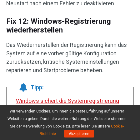
Neustart nach einem Fehler zu deaktivieren.
Fix 12: Windows-Registrierung
wiederherstellen
Das Wiederherstellen der Registrierung kann das
System auf eine vorher gültige Konfiguration
zurücksetzen, kritische Systemeinstellungen
reparieren und Startprobleme beheben.
Tipp:
Windows sichert die Systemregistrierung
nicht mehr automatisch im RegBack-
Wir verwenden Cookies, um Ihnen die beste Erfahrung auf unserer
Ordner
. Sicherungen erfolgen nur nach
Website zu geben. Durch die weitere Nutzung der Webseite stimmen
erneuter Aktivierung der Funktion.
Sie der Verwendung von Cookie zu. Bitte lesen Sie unsere
Cookie-
Richtlinie
.
Akzeptieren