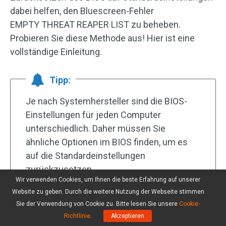
dabei helfen, den Bluescreen-Fehler
EMPTY THREAT REAPER LIST zu beheben.
Probieren Sie diese Methode aus! Hier ist eine
vollständige Einleitung.
Tipp:
Je nach Systemhersteller sind die BIOS-
Einstellungen für jeden Computer
unterschiedlich. Daher müssen Sie
ähnliche Optionen im BIOS finden, um es
auf die Standardeinstellungen
zurückzusetzen.
Wir verwenden Cookies, um Ihnen die beste Erfahrung auf unserer
Website zu geben. Durch die weitere Nutzung der Webseite stimmen
Sie der Verwendung von Cookie zu. Bitte lesen Sie unsere
Cookie-
Richtlinie
.
Akzeptieren
Schritt 1: Starten Sie Ihren Computer mehrmals