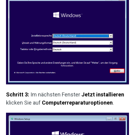
Schritt 3:
Im nächsten Fenster
Jetzt installieren
klicken Sie auf
Computerreparaturoptionen
.