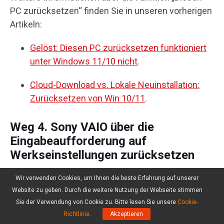
PC zurücksetzen“ finden Sie in unseren vorherigen
Artikeln:
Gelöst: Diesen PC zurücksetzen funktioniert
unter Windows 11/10 nicht
.
Cloud-Download vs. Lokale Neuinstallation:
Zurücksetzen von Win 10/11
.
Weg 4. Sony VAIO über die
Eingabeaufforderung auf
Werkseinstellungen zurücksetzen
Als eines der leistungsstärksten Tools im
Wir verwenden Cookies, um Ihnen die beste Erfahrung auf unserer
Website zu geben. Durch die weitere Nutzung der Webseite stimmen
Windows-Betriebssystem ermöglicht die
Sie der Verwendung von Cookie zu. Bitte lesen Sie unsere
Cookie-
Eingabeaufforderung es Ihnen, mit einigen
Richtlinie
.
Akzeptieren
einfachen Befehlen fast alles auf Ihrem Computer