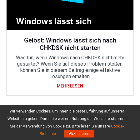
Gelöst: Windows lässt sich nach
CHKDSK nicht starten
Was tun, wenn Windows nach CHKDSK nicht mehr
gestartet? Wenn Sie auf dieses Problem stoßen,
können Sie in diesem Beitrag einige effektive
Lösungen erhalten.
MEHR LESEN
# 6. BIOS aktualisieren
Wir verwenden Cookies, um Ihnen die beste Erfahrung auf unserer
Website zu geben. Durch die weitere Nutzung der Webseite stimmen
Manchmal kann ein veraltetes BIOS zum BSOD-
Sie der Verwendung von Cookie zu. Bitte lesen Sie unsere
Cookie-
Fehler 0x00000104 führen. Dabei können Sie das
Richtlinie
.
Akzeptieren