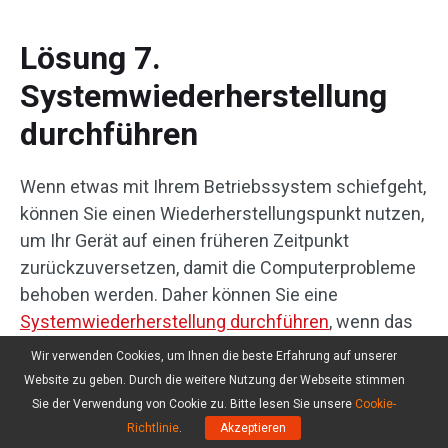
Lösung 7.
Systemwiederherstellung
durchführen
Wenn etwas mit Ihrem Betriebssystem schiefgeht,
können Sie einen Wiederherstellungspunkt nutzen,
um Ihr Gerät auf einen früheren Zeitpunkt
zurückzuversetzen, damit die Computerprobleme
behoben werden. Daher können Sie eine
Systemwiederherstellung durchführen
, wenn das
Problem „Toshiba Laptop Bildschirm wird schwarz“
Wir verwenden Cookies, um Ihnen die beste Erfahrung auf unserer
auftritt. Folgen Sie diesen Schritten:
Website zu geben. Durch die weitere Nutzung der Webseite stimmen
Sie der Verwendung von Cookie zu. Bitte lesen Sie unsere
Cookie-
Schritt 1. In WinRE klicken Sie auf
Richtlinie
.
Akzeptieren